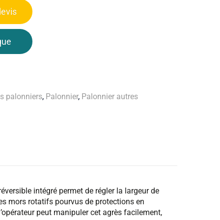
evis
que
s palonniers
,
Palonnier
,
Palonnier autres
ersible intégré permet de régler la largeur de
Les mors rotatifs pourvus de protections en
l’opérateur peut manipuler cet agrès facilement,